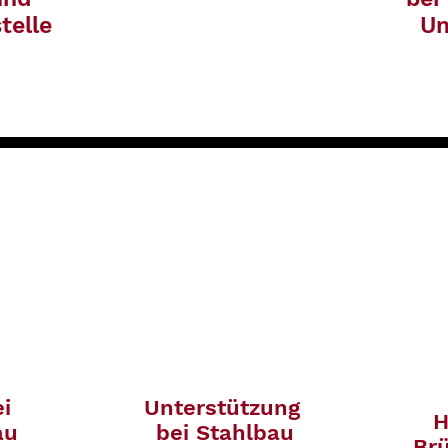
telle
U
ei
Unterstützung
H
au
bei Stahlbau
Br