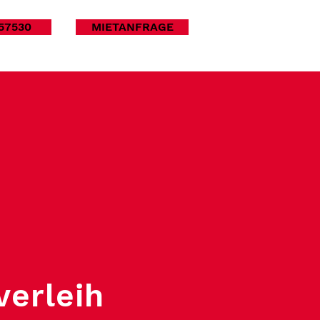
57530
MIETANFRAGE
verleih