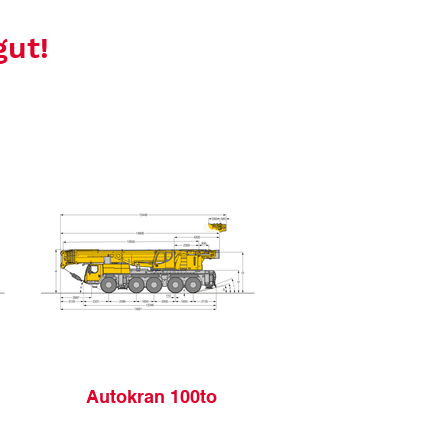
gut!
Autokran 100to