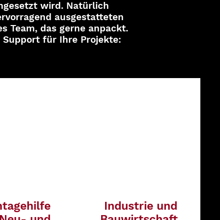
mgesetzt wird. Natürlich
hervorragend ausgestatteten
es Team, das gerne anpackt.
upport für Ihre Projekte:
tagehilfe
Industrie und
 Neu- und
Bauwirtschaft