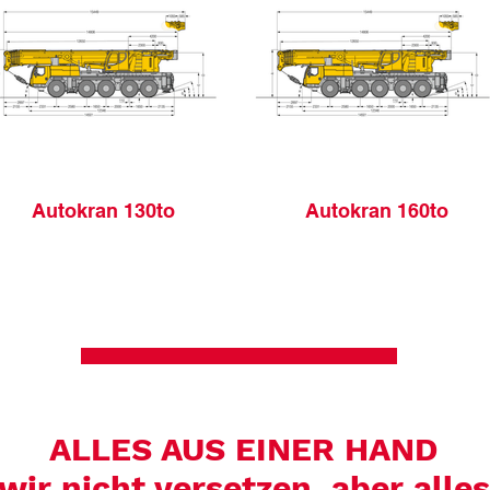
Autokran 130to
Autokran 160to
ALLES AUS EINER HAND
ir nicht versetzen, aber alle