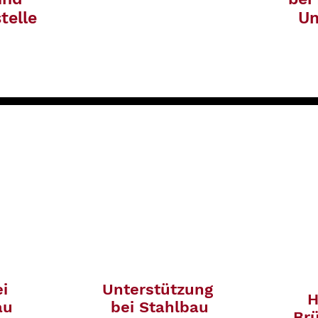
telle
U
ei
Unterstützung
H
au
bei Stahlbau
Br