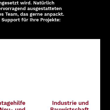
mgesetzt wird. Natürlich
hervorragend ausgestatteten
es Team, das gerne anpackt.
upport für Ihre Projekte:
tagehilfe
Industrie und
 Neu- und
Bauwirtschaft