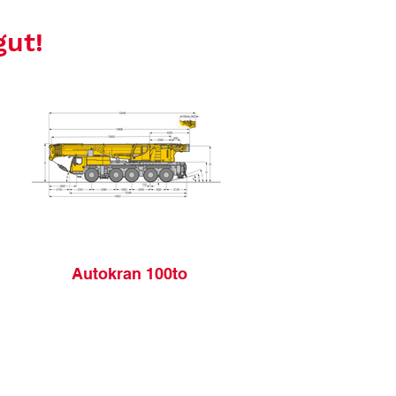
gut!
Autokran 100to