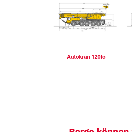
Autokran 120to
Berge können w