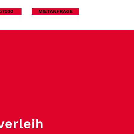
57530
MIETANFRAGE
verleih