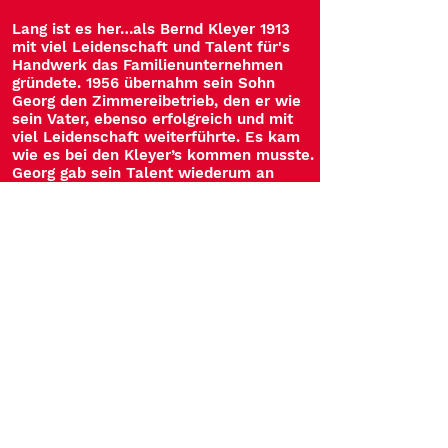
Lang ist es her…als Bernd Kleyer 1913
mit viel Leidenschaft und Talent für's
Handwerk das Familienunternehmen
gründete. 1956 übernahm sein Sohn
Georg den Zimmereibetrieb, den er wie
sein Vater, ebenso erfolgreich und mit
viel Leidenschaft weiterführte. Es kam
wie es bei den Kleyer’s kommen musste.
Georg gab sein Talent wiederum an
seine beiden Söhne weiter. Einer der
Söhne war Georg Kleyer. Schnell konnte
er in jungen Jahren zeigen, dass er nicht
nur handwerkliches sondern auch
unternehmerisches Talent hatte. Nach
weiteren erfolgreichen Jahren im
Unternehmen, machte er seine
Leidenschaft zum Beruf und erweiterte
den Zimmereibetrieb 1990 um einen
Autokrandienst. Die Firma „Kleyer-
Krandienst“ war geboren. Schritt für
Schritt war es Georg möglich sich in der
Branche einen Namen zu machen. Heute
ist das Unternehmen breit aufgestellt
und kann nicht nur mit moderner