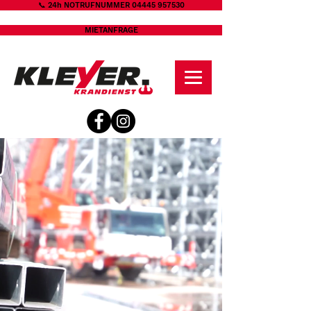
📞 24h NOTRUFNUMMER 04445 957530
MIETANFRAGE