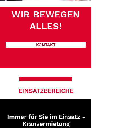
WIR BEWEGEN
ALLES!
Kranverleih,
KONTAKT
Kranvermietung,
Kran
EINSATZBEREICHE
Immer für Sie im Einsatz -
Kranvermietung