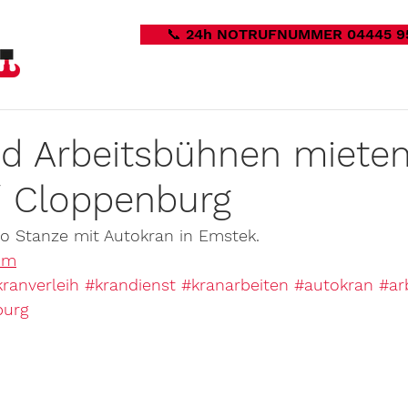
📞 24h NOTRUFNUMMER 04445 9
d Arbeitsbühnen mieten
/ Cloppenburg
to Stanze mit Autokran in Emstek. 
om
kranverleih
#krandienst
#kranarbeiten
#autokran
#ar
burg