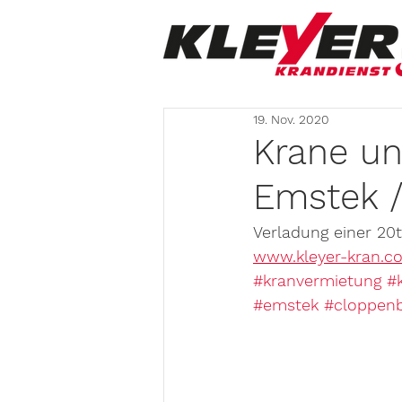
19. Nov. 2020
Krane un
Emstek 
Verladung einer 20
www.kleyer-kran.c
#kranvermietung
#
#emstek
#cloppen