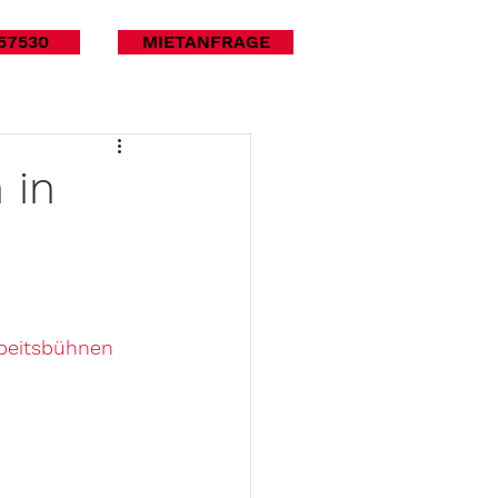
57530
MIETANFRAGE
 in
beitsbühnen