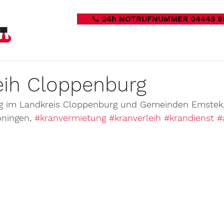
📞 24h NOTRUFNUMMER 04445 9
eih Cloppenburg
g im Landkreis Cloppenburg und Gemeinden Emstek,
öningen, 
#kranvermietung
#kranverleih
#krandienst
#