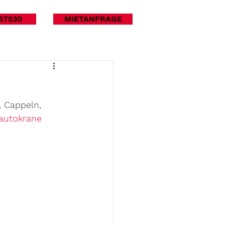
57530
MIETANFRAGE
 Cappeln, 
autokrane