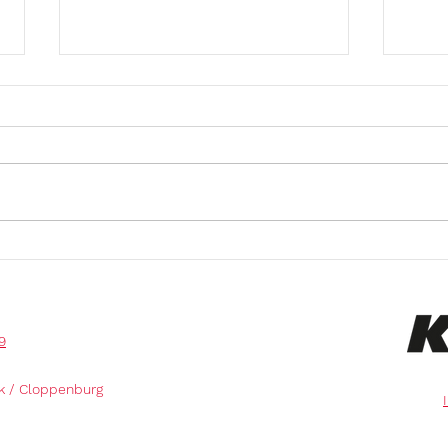
Krandienst Kranverleih
Kran
Kranvermietung
Kran
Kranarbeiten
Kran
Baumfällungen Kran mieten
Baum
Arbeitsbühnen mieten in
und 
9
k / Cloppenburg