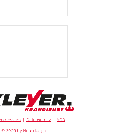
dienst Kranverleih
vermietung
arbeiten
fällungen Autokrane
Arbeitsbühnen mieten
Impressum
|
Datenschutz
|
AGB
© 2026 by Heundesign