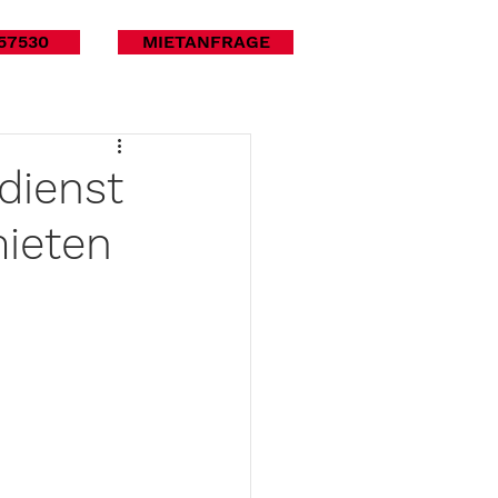
57530
MIETANFRAGE
dienst
ieten