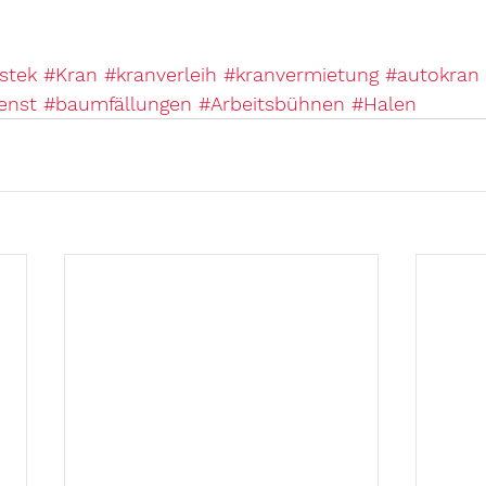
stek
#Kran
#kranverleih
#kranvermietung
#autokran
enst
#baumfällungen
#Arbeitsbühnen
#Halen