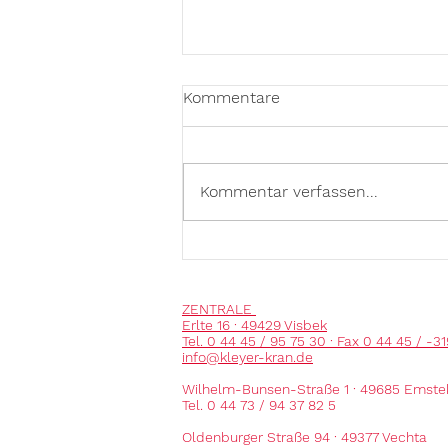
Kommentare
Kommentar verfassen...
Mieten sie Autokrane und
Arbeitsbühnen in Lohne
ZENTRALE
Erlte 16 · 49429 Visbek
Tel. 0 44 45 / 95 75 30 · Fax 0 44 45 / -31
info@kleyer-kran.de
Wilhelm-Bunsen-Straße 1 · 49685 Emste
Tel. 0 44 73 / 94 37 82 5
Oldenburger Straße 94 · 49377 Vechta