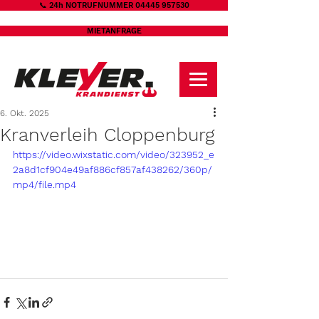
📞 24h NOTRUFNUMMER 04445 957530
MIETANFRAGE
6. Okt. 2025
Kranverleih Cloppenburg
https://video.wixstatic.com/video/323952_e
2a8d1cf904e49af886cf857af438262/360p/
mp4/file.mp4