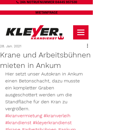
📞 24h NOTRUFNUMMER 04445 957530
MIETANFRAGE
28. Jan. 2021
Krane und Arbeitsbühnen
mieten in Ankum
Hier setzt unser Autokran in Ankum 
einen Betonschacht, dazu musste 
ein kompletter Graben 
ausgeschottert werden um die 
Standfläche für den Kran zu 
vergrößern.
#kranvermietung
#kranverleih
#krandienst
#kleyerkrandienst
#krane
#arbeitsbühnen
#ankum