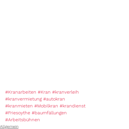
#Kranarbeiten
#Kran
#kranverleih
#kranvermietung
#autokran
#kranmieten
#Mobilkran
#krandienst
#Friesoythe
#baumfällungen
#Arbeitsbühnen
Allgemein