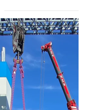
Plane für eine Biogasanlage zu montieren. #kran
#kranvermietung #kranverleih #krandienst...