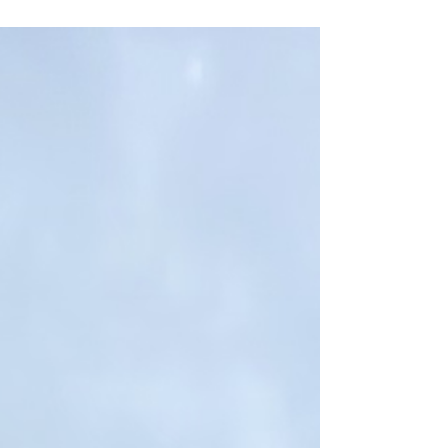
Baukranmontage in Wildeshausen.
#kranvermietung #kranverleih #arbeitsbühnen
#teleskoplader #stapler...